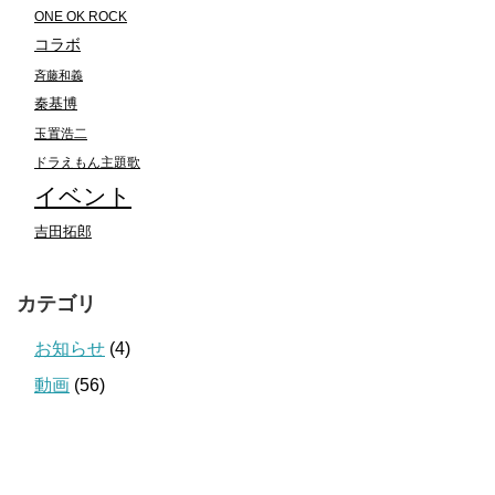
ONE OK ROCK
コラボ
斉藤和義
秦基博
玉置浩二
ドラえもん主題歌
イベント
吉田拓郎
カテゴリ
お知らせ
(4)
動画
(56)