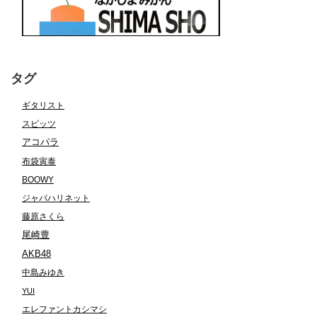
タグ
ギタリスト
スピッツ
アコパラ
布袋寅泰
BOOWY
ジャパハリネット
藤原さくら
尾崎豊
AKB48
中島みゆき
YUI
エレファントカシマシ