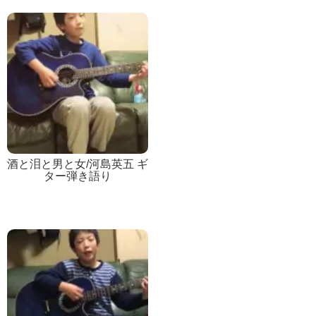
酒と泪と男と女/河島英五 ギ
ター弾き語り