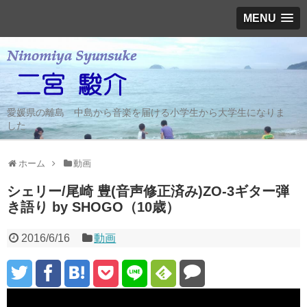
MENU
愛媛県の離島 中島から音楽を届ける小学生から大学生になりま
した
ホーム
動画
シェリー/尾崎 豊(音声修正済み)ZO-3ギター弾
き語り by SHOGO（10歳）
2016/6/16
動画