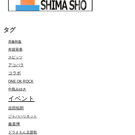
タグ
斉藤和義
布袋寅泰
スピッツ
アコパラ
コラボ
ONE OK ROCK
中島みゆき
イベント
吉田拓郎
ジャパハリネット
秦基博
ドラえもん主題歌