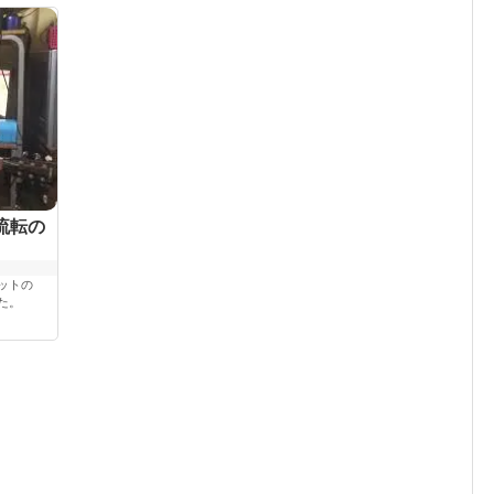
流転の
ットの
た。