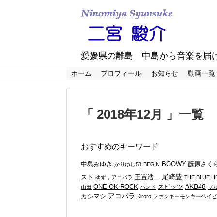
愛媛県の離島 中島から音楽を届
ホーム
プロフィール
お知らせ
動画一覧
「 2018年12月 」一覧
おすすめのキーワード
中島みゆき
BOOWY
藤原さく
かりゆし58
BEGIN
尾崎豊
スト
玉置浩二
ゆず，アコパラ
THE BLUE H
AKB48
ONE OK ROCK
スピッツ
山田
バンド
ブ
アコパラ
カシマシ
Kiroro
ファンキーモンキーベイビ