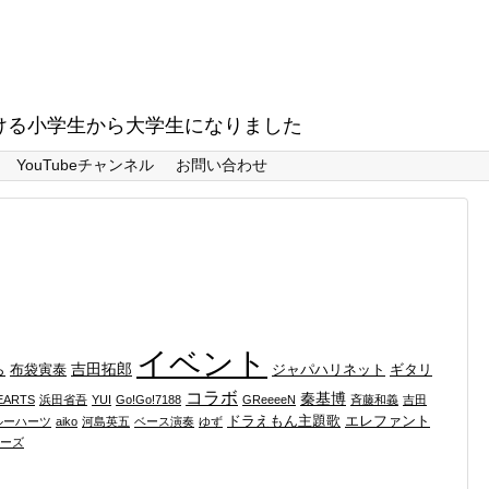
ける小学生から大学生になりました
YouTubeチャンネル
お問い合わせ
イベント
吉田拓郎
ら
布袋寅泰
ジャパハリネット
ギタリ
コラボ
秦基博
EARTS
浜田省吾
YUI
Go!Go!7188
GReeeeN
斉藤和義
吉田
ドラえもん主題歌
エレファント
ルーハーツ
aiko
河島英五
ベース演奏
ゆず
ーズ