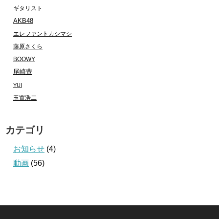
ギタリスト
AKB48
エレファントカシマシ
藤原さくら
BOOWY
尾崎豊
YUI
玉置浩二
カテゴリ
お知らせ
(4)
動画
(56)