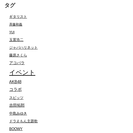
タグ
ギタリスト
斉藤和義
YUI
玉置浩二
ジャパハリネット
藤原さくら
アコパラ
イベント
AKB48
コラボ
スピッツ
吉田拓郎
中島みゆき
ドラえもん主題歌
BOOWY