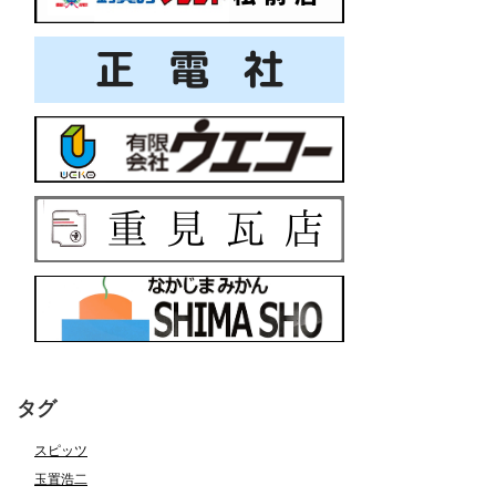
タグ
スピッツ
玉置浩二