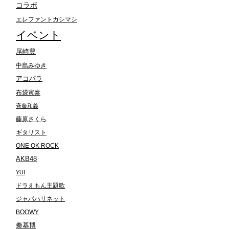
コラボ
エレファントカシマシ
イベント
尾崎豊
中島みゆき
アコパラ
布袋寅泰
斉藤和義
藤原さくら
ギタリスト
ONE OK ROCK
AKB48
YUI
ドラえもん主題歌
ジャパハリネット
BOOWY
秦基博