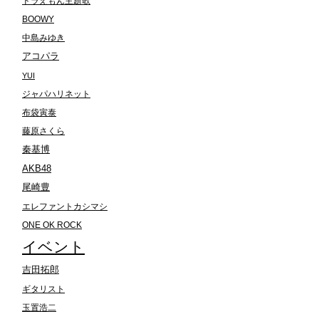
ドラえもん主題歌
BOOWY
中島みゆき
アコパラ
YUI
ジャパハリネット
布袋寅泰
藤原さくら
秦基博
AKB48
尾崎豊
エレファントカシマシ
ONE OK ROCK
イベント
吉田拓郎
ギタリスト
玉置浩二