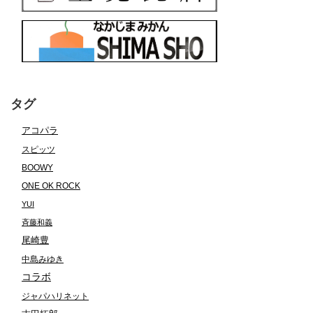
タグ
アコパラ
スピッツ
BOOWY
ONE OK ROCK
YUI
斉藤和義
尾崎豊
中島みゆき
コラボ
ジャパハリネット