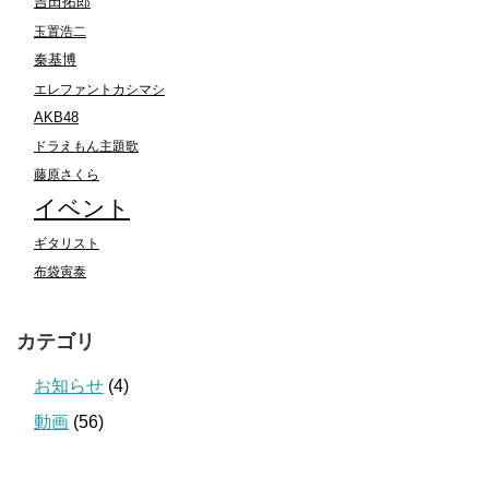
吉田拓郎
玉置浩二
秦基博
エレファントカシマシ
AKB48
ドラえもん主題歌
藤原さくら
イベント
ギタリスト
布袋寅泰
カテゴリ
お知らせ
(4)
動画
(56)